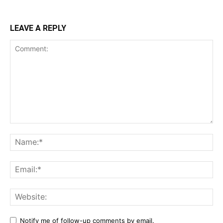
LEAVE A REPLY
Comment:
Na
Ema
Web
Notify me of follow-up comments by email.