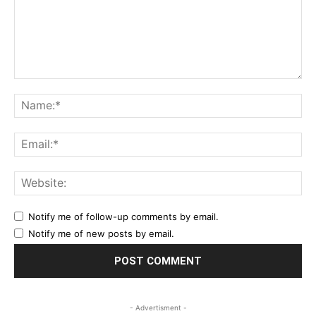
Comment:
Na
Ema
Web
Notify me of follow-up comments by email.
Notify me of new posts by email.
- Advertisment -