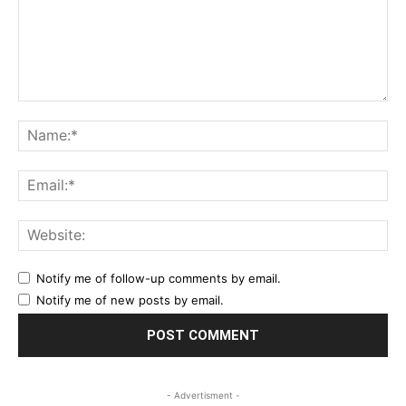
Comment:
Na
Ema
Web
Notify me of follow-up comments by email.
Notify me of new posts by email.
- Advertisment -