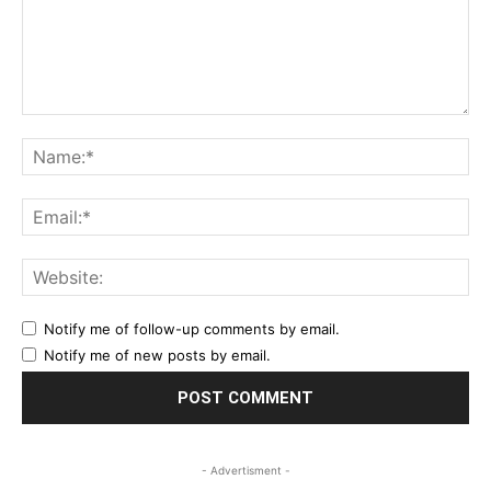
Comment:
Na
Ema
Web
Notify me of follow-up comments by email.
Notify me of new posts by email.
- Advertisment -