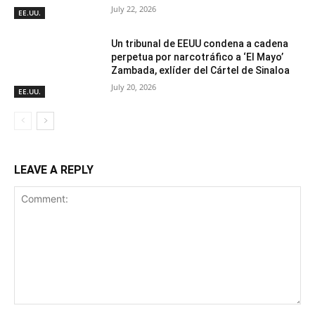
July 22, 2026
EE.UU.
Un tribunal de EEUU condena a cadena
perpetua por narcotráfico a ‘El Mayo’
Zambada, exlíder del Cártel de Sinaloa
July 20, 2026
EE.UU.
LEAVE A REPLY
Comment: