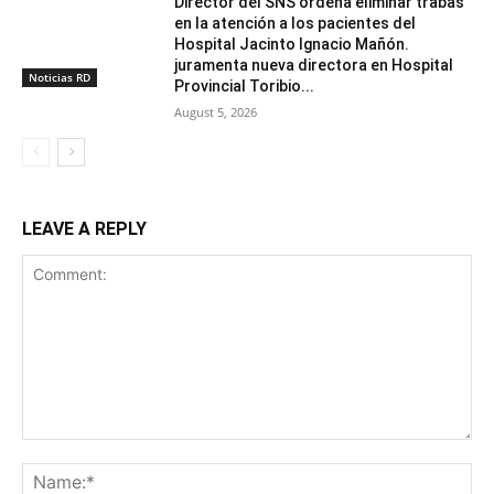
Director del SNS ordena eliminar trabas
en la atención a los pacientes del
Hospital Jacinto Ignacio Mañón.
juramenta nueva directora en Hospital
Noticias RD
Provincial Toribio...
August 5, 2026
LEAVE A REPLY
Comment:
Na