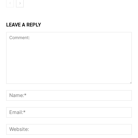
LEAVE A REPLY
Comment:
Na
Ema
Web