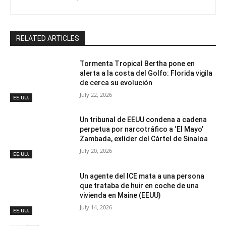
RELATED ARTICLES
Tormenta Tropical Bertha pone en
alerta a la costa del Golfo: Florida vigila
de cerca su evolución
July 22, 2026
EE.UU.
Un tribunal de EEUU condena a cadena
perpetua por narcotráfico a ‘El Mayo’
Zambada, exlíder del Cártel de Sinaloa
July 20, 2026
EE.UU.
Un agente del ICE mata a una persona
que trataba de huir en coche de una
vivienda en Maine (EEUU)
July 14, 2026
EE.UU.