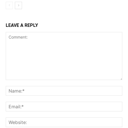
LEAVE A REPLY
Comment:
Na
Ema
Web