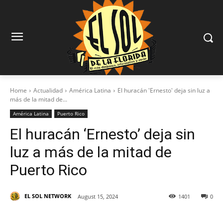
Home
Actualidad
América Latina
El huracán 'Ernesto' deja sin luz a
más de la mitad de...
América Latina
Puerto Rico
El huracán ‘Ernesto’ deja sin
luz a más de la mitad de
Puerto Rico
EL SOL NETWORK
August 15, 2024
1401
0