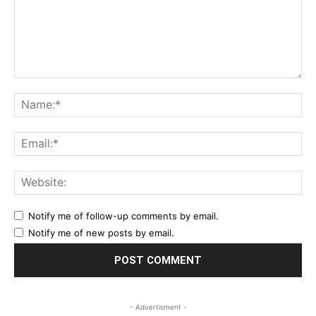
Comment:
Na
Ema
Web
Notify me of follow-up comments by email.
Notify me of new posts by email.
- Advertisment -