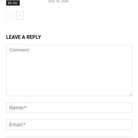
July 14, 2026
EE.UU.
LEAVE A REPLY
Comment:
Na
Ema