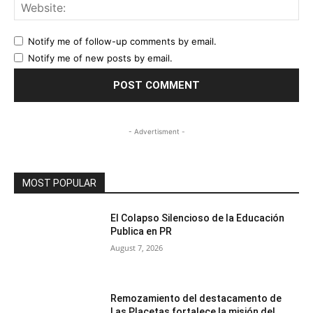
Web
Notify me of follow-up comments by email.
Notify me of new posts by email.
- Advertisment -
MOST POPULAR
El Colapso Silencioso de la Educación
Publica en PR
August 7, 2026
Remozamiento del destacamento de
Las Placetas fortalece la misión del