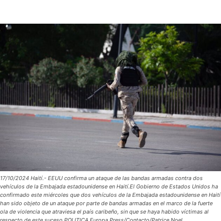
17/10/2024 Haití.- EEUU confirma un ataque de las bandas armadas contra dos
vehículos de la Embajada estadounidense en Haití.El Gobierno de Estados Unidos ha
confirmado este miércoles que dos vehículos de la Embajada estadounidense en Haití
han sido objeto de un ataque por parte de bandas armadas en el marco de la fuerte
ola de violencia que atraviesa el país caribeño, sin que se haya habido víctimas al
respecto de este suceso.POLITICA Europa Press/Contacto/Patrice Noel