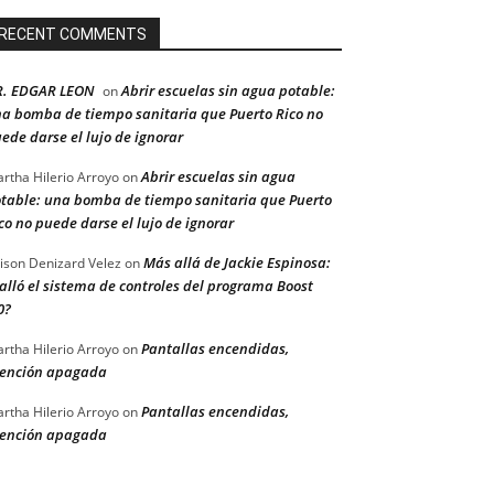
RECENT COMMENTS
R. EDGAR LEON
Abrir escuelas sin agua potable:
on
a bomba de tiempo sanitaria que Puerto Rico no
ede darse el lujo de ignorar
Abrir escuelas sin agua
rtha Hilerio Arroyo
on
table: una bomba de tiempo sanitaria que Puerto
co no puede darse el lujo de ignorar
Más allá de Jackie Espinosa:
ison Denizard Velez
on
alló el sistema de controles del programa Boost
0?
Pantallas encendidas,
rtha Hilerio Arroyo
on
ención apagada
Pantallas encendidas,
rtha Hilerio Arroyo
on
ención apagada