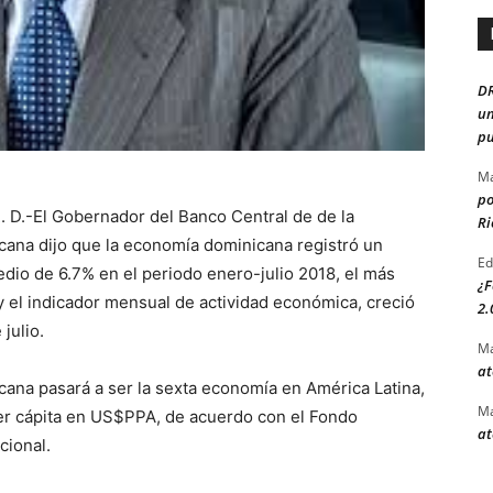
D
un
pu
Ma
po
 D.-El Gobernador del Banco Central de de la
Ri
ana dijo que la economía dominicana registró un
Ed
io de 6.7% en el periodo enero-julio 2018, el más
¿F
 y el indicador mensual de actividad económica, creció
2.
julio.
Ma
at
ana pasará a ser la sexta economía en América Latina,
Ma
er cápita en US$PPA, de acuerdo con el Fondo
at
cional.