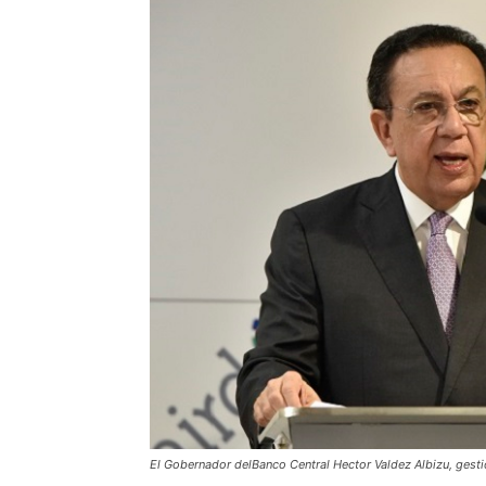
El Gobernador delBanco Central Hector Valdez Albizu, gestic