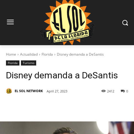
Home
Actualidad
Florida
Disney demanda a DeSantis
Florida
Turismo
Disney demanda a DeSantis
EL SOL NETWORK
April 27, 2023
2412
0