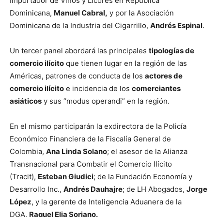
Importador de Vinos y Licores en República
Dominicana,
Manuel Cabral,
y por la Asociación
Dominicana de la Industria del Cigarrillo,
Andrés Espinal
.
Un tercer panel abordará las principales
tipologías de
comercio ilícito
que tienen lugar en la región de las
Américas, patrones de conducta de los
actores de
comercio ilícito
e incidencia de los
comerciantes
asiáticos
y sus “modus operandi” en la región.
En el mismo participarán la exdirectora de la Policía
Económico Financiera de la Fiscalía General de
Colombia,
Ana Linda Solano
; el asesor de la Alianza
Transnacional para Combatir el Comercio Ilícito
(Tracit),
Esteban Giudici
; de la Fundación Economía y
Desarrollo Inc.,
Andrés Dauhajre
; de LH Abogados,
Jorge
López
, y la gerente de Inteligencia Aduanera de la
DGA,
Raquel Elia Soriano.