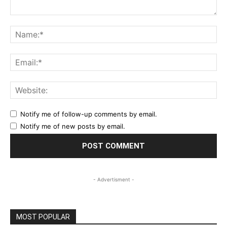
Comment:
Na
Ema
Web
Notify me of follow-up comments by email.
Notify me of new posts by email.
- Advertisment -
MOST POPULAR