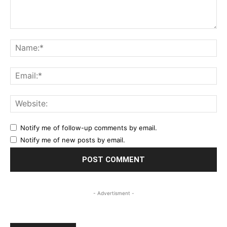
Comment:
Na
Ema
Web
Notify me of follow-up comments by email.
Notify me of new posts by email.
- Advertisment -