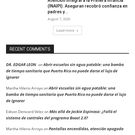
Atención Integral a la Primera Infancia
(INAIPI). Aseguran recobró confianza en
padres y...
August 7, 2026
Load more
RECENT COMMENTS
DR. EDGAR LEON
Abrir escuelas sin agua potable: una bomba
on
de tiempo sanitaria que Puerto Rico no puede darse el lujo de
ignorar
Abrir escuelas sin agua potable: una
Martha Hilerio Arroyo
on
bomba de tiempo sanitaria que Puerto Rico no puede darse el lujo
de ignorar
Más allá de Jackie Espinosa: ¿Falló el
Edison Denizard Velez
on
sistema de controles del programa Boost 2.0?
Pantallas encendidas, atención apagada
Martha Hilerio Arroyo
on