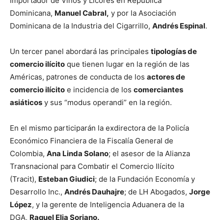
Importador de Vinos y Licores en República
Dominicana,
Manuel Cabral,
y por la Asociación
Dominicana de la Industria del Cigarrillo,
Andrés Espinal
.
Un tercer panel abordará las principales
tipologías de
comercio ilícito
que tienen lugar en la región de las
Américas, patrones de conducta de los
actores de
comercio ilícito
e incidencia de los
comerciantes
asiáticos
y sus “modus operandi” en la región.
En el mismo participarán la exdirectora de la Policía
Económico Financiera de la Fiscalía General de
Colombia,
Ana Linda Solano
; el asesor de la Alianza
Transnacional para Combatir el Comercio Ilícito
(Tracit),
Esteban Giudici
; de la Fundación Economía y
Desarrollo Inc.,
Andrés Dauhajre
; de LH Abogados,
Jorge
López
, y la gerente de Inteligencia Aduanera de la
DGA,
Raquel Elia Soriano.