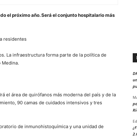
o el próximo año. Será el conjunto hospitalario más
 a residentes
s. La infraestructura forma parte de la política de
o Medina.
D
un
pu
rá el área de quirófanos más moderna del país y de la
Ma
miento, 90 camas de cuidados intensivos y tres
po
Ri
Ed
aboratorio de inmunohistoquímica y una unidad de
¿F
2.