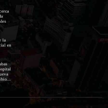
cerca
da
ales
e la
ial en
abas
ospital
nueva
bio...