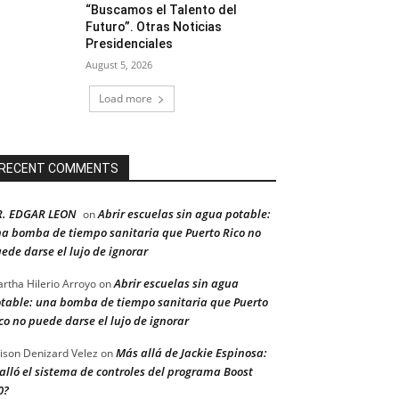
“Buscamos el Talento del
Futuro”. Otras Noticias
Presidenciales
August 5, 2026
Load more
RECENT COMMENTS
R. EDGAR LEON
Abrir escuelas sin agua potable:
on
a bomba de tiempo sanitaria que Puerto Rico no
ede darse el lujo de ignorar
Abrir escuelas sin agua
rtha Hilerio Arroyo
on
table: una bomba de tiempo sanitaria que Puerto
co no puede darse el lujo de ignorar
Más allá de Jackie Espinosa:
ison Denizard Velez
on
alló el sistema de controles del programa Boost
0?