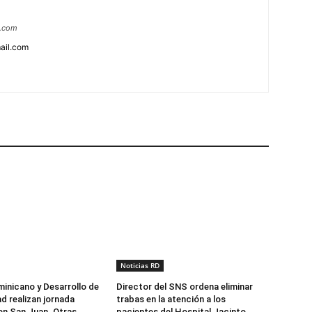
a.com
ail.com
Noticias RD
minicano y Desarrollo de
Director del SNS ordena eliminar
d realizan jornada
trabas en la atención a los
 en San Juan. Otras
pacientes del Hospital Jacinto