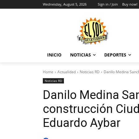
Wednesday, August 5, 2026
Sign in / Join
Buy now!
INICIO
NOTICIAS
DEPORTES
Home
Actualidad
Noticias RD
Danilo Medina Sanch
Noticias RD
Danilo Medina Sa
construcción Ciud
Eduardo Aybar