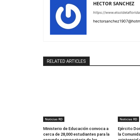
HECTOR SANCHEZ
https://www.elsoldelaflorid
hectorsanchez1907@hotm
RELATED ARTICLES
Noticias RD
Noticias RD
Ministerio de Educación convoca a
Ejército Do
cerca de 28,000 estudiantes para la
la Comunida
segunda convocatoria de las
asistencial