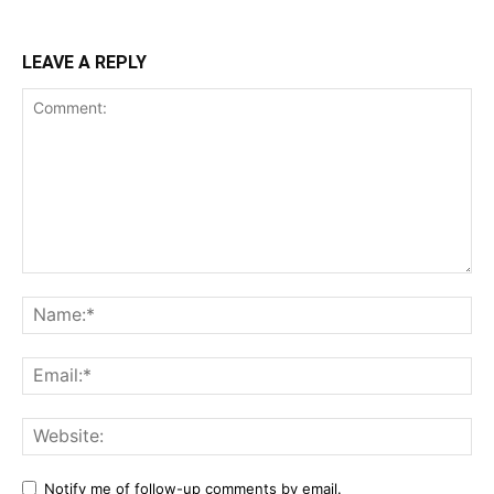
LEAVE A REPLY
Comment:
Na
Ema
Web
Notify me of follow-up comments by email.