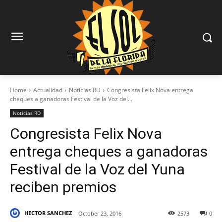
Home
Actualidad
Noticias RD
Congresista Felix Nova entrega
cheques a ganadoras Festival de la Voz del...
Noticias RD
Congresista Felix Nova
entrega cheques a ganadoras
Festival de la Voz del Yuna
reciben premios
HECTOR SANCHEZ
October 23, 2016
2573
0