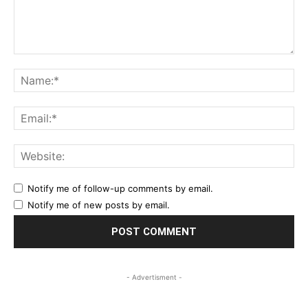
Comment:
Na
Ema
Web
Notify me of follow-up comments by email.
Notify me of new posts by email.
- Advertisment -