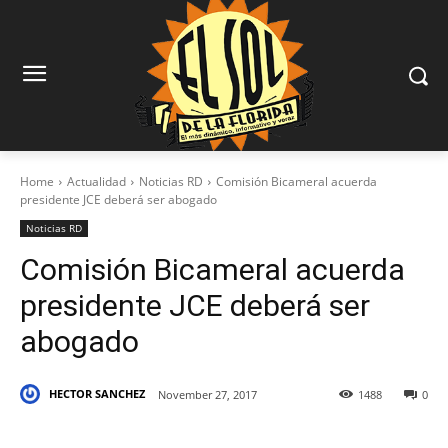
Home
Actualidad
Noticias RD
Comisión Bicameral acuerda
presidente JCE deberá ser abogado
Noticias RD
Comisión Bicameral acuerda
presidente JCE deberá ser
abogado
HECTOR SANCHEZ
November 27, 2017
1488
0