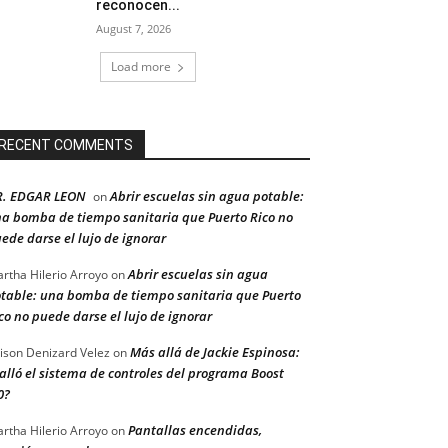
reconocen...
August 7, 2026
Load more
RECENT COMMENTS
R. EDGAR LEON
Abrir escuelas sin agua potable:
on
a bomba de tiempo sanitaria que Puerto Rico no
ede darse el lujo de ignorar
Abrir escuelas sin agua
rtha Hilerio Arroyo
on
table: una bomba de tiempo sanitaria que Puerto
co no puede darse el lujo de ignorar
Más allá de Jackie Espinosa:
ison Denizard Velez
on
alló el sistema de controles del programa Boost
0?
Pantallas encendidas,
rtha Hilerio Arroyo
on