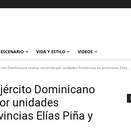
ESCENARIO
VIDA Y ESTILO
VIDEOS
ito Dominicano realiza recorrido por unidades fronterizas en provincias Elías...
jército Dominicano
por unidades
vincias Elías Piña y