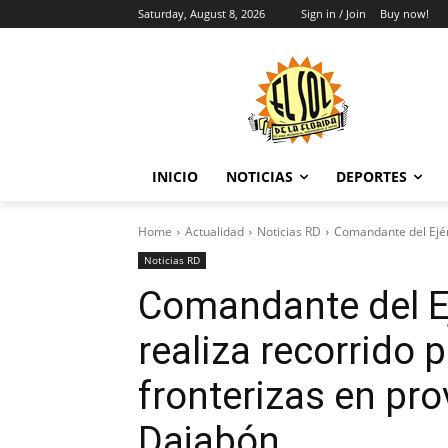
Saturday, August 8, 2026
Sign in / Join
Buy now!
INICIO
NOTICIAS
DEPORTES
Home
Actualidad
Noticias RD
Comandante del Ejérc
Noticias RD
Comandante del E
realiza recorrido 
fronterizas en pro
Dajabón