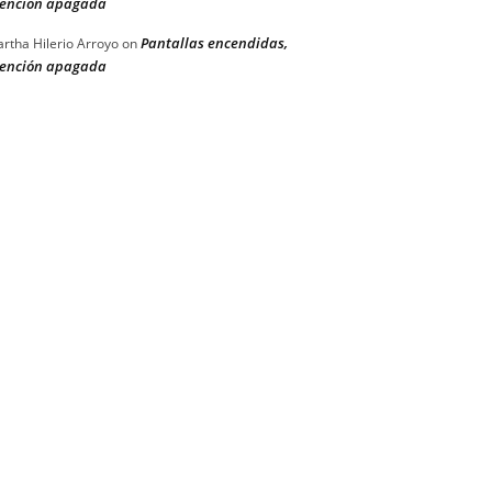
ención apagada
Pantallas encendidas,
rtha Hilerio Arroyo
on
ención apagada