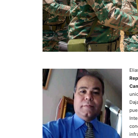
Elia
Rep
Cam
unid
Daj
pue
Inte
con
inf