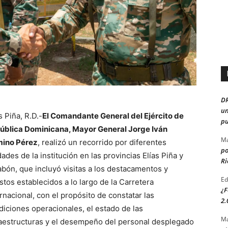
D
un
s Piña, R.D.-
El Comandante General del Ejército de
pu
ública Dominicana, Mayor General Jorge Iván
Ma
ino Pérez
, realizó un recorrido por diferentes
po
ades de la institución en las provincias Elías Piña y
Ri
abón, que incluyó visitas a los destacamentos y
Ed
stos establecidos a lo largo de la Carretera
¿F
rnacional, con el propósito de constatar las
2.
diciones operacionales, el estado de las
Ma
raestructuras y el desempeño del personal desplegado