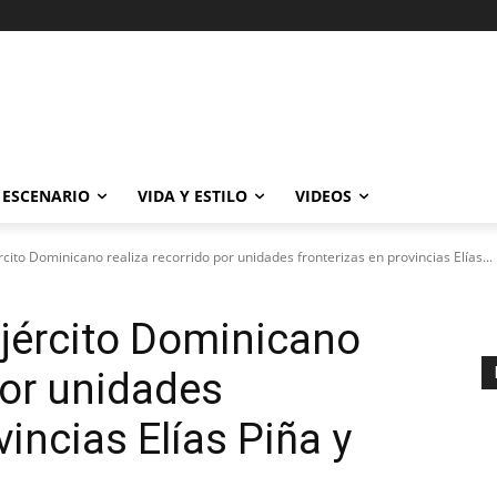
ESCENARIO
VIDA Y ESTILO
VIDEOS
ito Dominicano realiza recorrido por unidades fronterizas en provincias Elías...
jército Dominicano
por unidades
vincias Elías Piña y