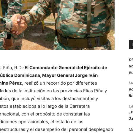
D
un
s Piña, R.D.-
El Comandante General del Ejército de
pu
ública Dominicana, Mayor General Jorge Iván
ino Pérez
, realizó un recorrido por diferentes
Ma
po
ades de la institución en las provincias Elías Piña y
Ri
abón, que incluyó visitas a los destacamentos y
stos establecidos a lo largo de la Carretera
Ed
¿F
rnacional, con el propósito de constatar las
2.
diciones operacionales, el estado de las
raestructuras y el desempeño del personal desplegado
Ma