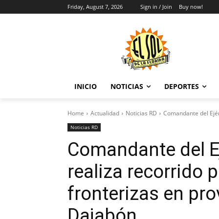
Friday, August 7, 2026
Sign in / Join
Buy now!
INICIO
NOTICIAS
DEPORTES
Home
Actualidad
Noticias RD
Comandante del Ejérc
Noticias RD
Comandante del E
realiza recorrido 
fronterizas en pro
Dajabón