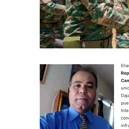
Elia
Rep
Cam
unid
Daj
pue
Inte
con
inf