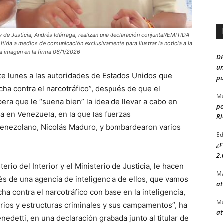
y de Justicia, Andrés Idárraga, realizan una declaración conjuntaREMITIDA
 a medios de comunicación exclusivamente para ilustrar la noticia a la
la imagen en la firma 06/1/2026
D
un
e lunes a las autoridades de Estados Unidos que
pu
ha contra el narcotráfico”, después de que el
Ma
era que le “suena bien” la idea de llevar a cabo en
po
da en Venezuela, en la que las fuerzas
Ri
venezolano, Nicolás Maduro, y bombardearon varios
Ed
¿F
2.
erio del Interior y el Ministerio de Justicia, le hacen
Ma
és de una agencia de inteligencia de ellos, que vamos
at
a contra el narcotráfico con base en la inteligencia,
Ma
torios y estructuras criminales y sus campamentos”, ha
at
nedetti, en una declaración grabada junto al titular de