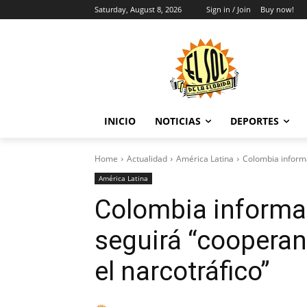
Saturday, August 8, 2026
Sign in / Join
Buy now!
INICIO
NOTICIAS
DEPORTES
Home
Actualidad
América Latina
Colombia informa
América Latina
Colombia informa
seguirá “cooperan
el narcotráfico”