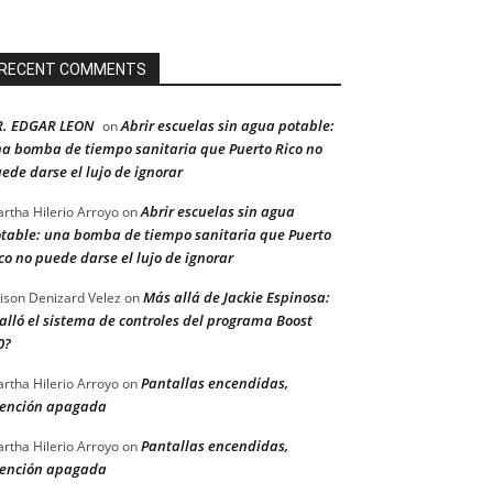
RECENT COMMENTS
R. EDGAR LEON
Abrir escuelas sin agua potable:
on
a bomba de tiempo sanitaria que Puerto Rico no
ede darse el lujo de ignorar
Abrir escuelas sin agua
rtha Hilerio Arroyo
on
table: una bomba de tiempo sanitaria que Puerto
co no puede darse el lujo de ignorar
Más allá de Jackie Espinosa:
ison Denizard Velez
on
alló el sistema de controles del programa Boost
0?
Pantallas encendidas,
rtha Hilerio Arroyo
on
ención apagada
Pantallas encendidas,
rtha Hilerio Arroyo
on
ención apagada