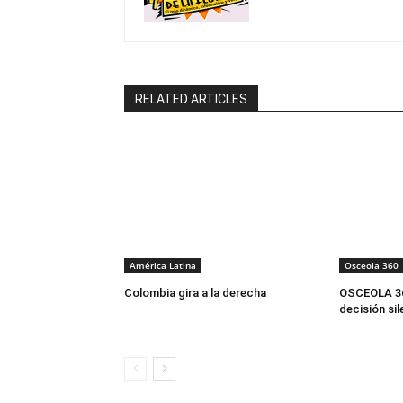
RELATED ARTICLES
América Latina
Osceola 360
Colombia gira a la derecha
OSCEOLA 36
decisión si