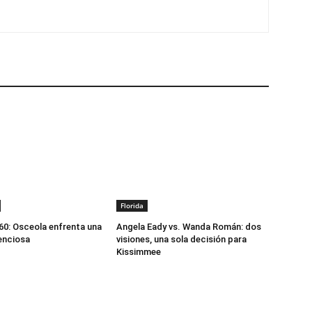
Florida
0: Osceola enfrenta una
Angela Eady vs. Wanda Román: dos
lenciosa
visiones, una sola decisión para
Kissimmee