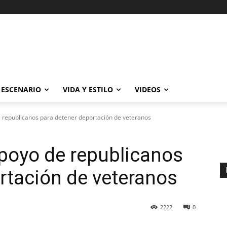
ESCENARIO
VIDA Y ESTILO
VIDEOS
e republicanos para detener deportación de veteranos
poyo de republicanos
rtación de veteranos
2222
0