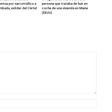
etua por narcotráfico a
persona que trataba de huir en
mbada, exlíder del Cártel
coche de una vivienda en Maine
(EEUU)
Name:*