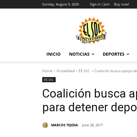
Sunday, August 9, 2026
Sign in / Join
Buy now!
INICIO
NOTICIAS
DEPORTES
Home
Actualidad
EE.UU.
Coalición busca apoyo d
EE.UU.
Coalición busca a
para detener depo
MARCOS TEJEDA
June 28, 2017