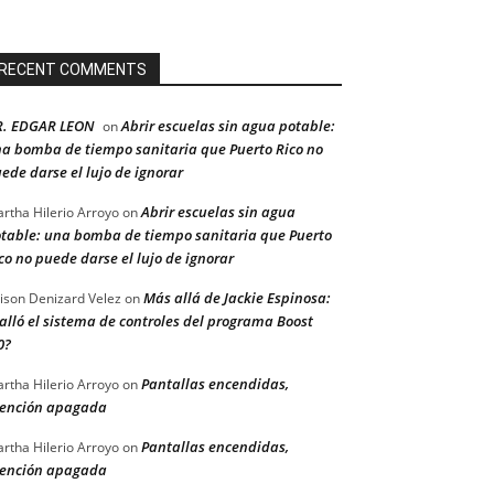
RECENT COMMENTS
R. EDGAR LEON
Abrir escuelas sin agua potable:
on
a bomba de tiempo sanitaria que Puerto Rico no
ede darse el lujo de ignorar
Abrir escuelas sin agua
rtha Hilerio Arroyo
on
table: una bomba de tiempo sanitaria que Puerto
co no puede darse el lujo de ignorar
Más allá de Jackie Espinosa:
ison Denizard Velez
on
alló el sistema de controles del programa Boost
0?
Pantallas encendidas,
rtha Hilerio Arroyo
on
ención apagada
Pantallas encendidas,
rtha Hilerio Arroyo
on
ención apagada