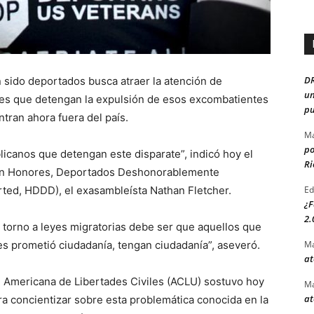
D
 sido deportados busca atraer la atención de
un
yes que detengan la expulsión de esos excombatientes
pu
tran ahora fuera del país.
Ma
po
icanos que detengan este disparate”, indicó hoy el
Ri
 con Honores, Deportados Deshonorablemente
ted, HDDD), el exasambleísta Nathan Fletcher.
Ed
¿F
2.
 torno a leyes migratorias debe ser que aquellos que
les prometió ciudadanía, tengan ciudadanía”, aseveró.
Ma
at
n Americana de Libertades Civiles (ACLU) sostuvo hoy
Ma
at
ara concientizar sobre esta problemática conocida en la