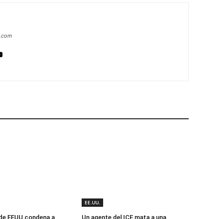
a.com
EE.UU.
 de EEUU condena a
Un agente del ICE mata a una