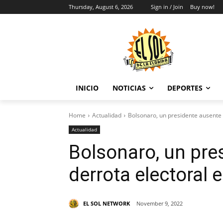
Thursday, August 6, 2026
Sign in / Join
Buy now!
INICIO
NOTICIAS
DEPORTES
Home
Actualidad
Bolsonaro, un presidente ausente t
Actualidad
Bolsonaro, un pres
derrota electoral e
EL SOL NETWORK
November 9, 2022