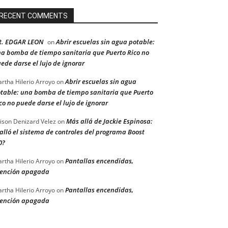
RECENT COMMENTS
R. EDGAR LEON
Abrir escuelas sin agua potable:
on
a bomba de tiempo sanitaria que Puerto Rico no
ede darse el lujo de ignorar
Abrir escuelas sin agua
rtha Hilerio Arroyo
on
table: una bomba de tiempo sanitaria que Puerto
co no puede darse el lujo de ignorar
Más allá de Jackie Espinosa:
ison Denizard Velez
on
alló el sistema de controles del programa Boost
0?
Pantallas encendidas,
rtha Hilerio Arroyo
on
ención apagada
Pantallas encendidas,
rtha Hilerio Arroyo
on
ención apagada