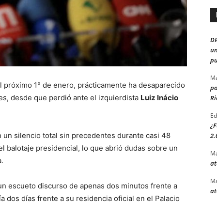
D
un
pu
Ma
 el próximo 1° de enero, prácticamente ha desaparecido
po
ales, desde que perdió ante el izquierdista
Luiz Inácio
Ri
Ed
¿F
 un silencio total sin precedentes durante casi 48
2.
 balotaje presidencial, lo que abrió dudas sobre un
Ma
a.
at
Ma
 un escueto discurso de apenas dos minutos frente a
at
 dos días frente a su residencia oficial en el Palacio