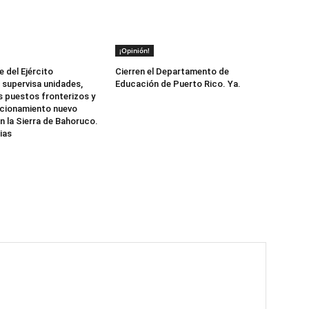
¡Opinión!
del Ejército
Cierren el Departamento de
supervisa unidades,
Educación de Puerto Rico. Ya.
s puestos fronterizos y
ncionamiento nuevo
n la Sierra de Bahoruco.
ias