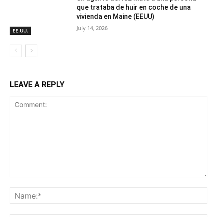
que trataba de huir en coche de una
vivienda en Maine (EEUU)
July 14, 2026
EE.UU.
LEAVE A REPLY
Comment:
Na