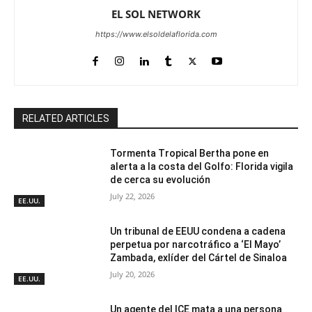
EL SOL NETWORK
https://www.elsoldelaflorida.com
RELATED ARTICLES
Tormenta Tropical Bertha pone en
alerta a la costa del Golfo: Florida vigila
de cerca su evolución
July 22, 2026
EE.UU.
Un tribunal de EEUU condena a cadena
perpetua por narcotráfico a ‘El Mayo’
Zambada, exlíder del Cártel de Sinaloa
July 20, 2026
EE.UU.
Un agente del ICE mata a una persona