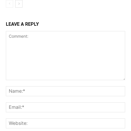
LEAVE A REPLY
Comment:
Na
Ema
Web