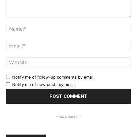
Comment:
Na
Ema
Web
Notify me of follow-up comments by email.
Notify me of new posts by email.
- Advertisment -