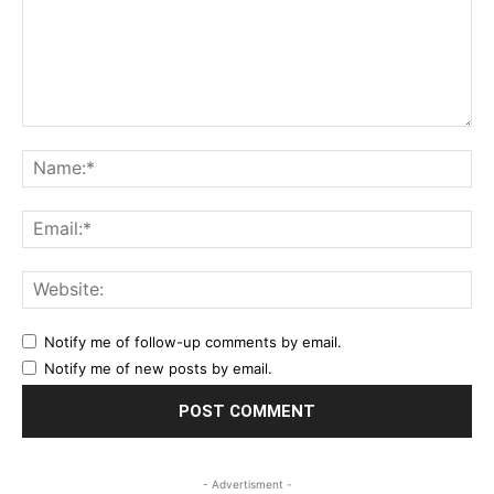
Comment:
Na
Ema
Web
Notify me of follow-up comments by email.
Notify me of new posts by email.
- Advertisment -