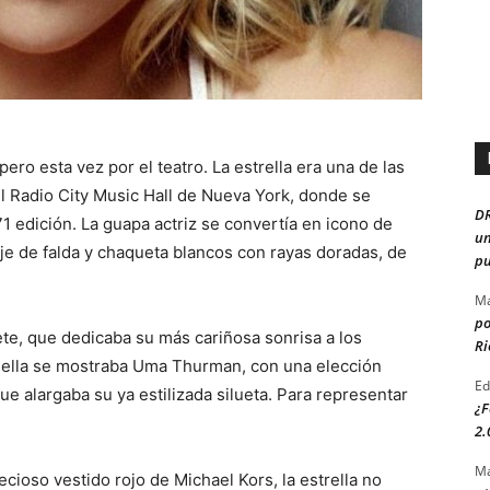
ero esta vez por el teatro. La estrella era una de las
el Radio City Music Hall de Nueva York, donde se
D
 edición. La guapa actriz se convertía en icono de
un
aje de falda y chaqueta blancos con rayas doradas, de
pu
Ma
po
ete, que dedicaba su más cariñosa sonrisa a los
Ri
o ella se mostraba Uma Thurman, con una elección
Ed
e alargaba su ya estilizada silueta. Para representar
¿F
2.
Ma
cioso vestido rojo de Michael Kors, la estrella no