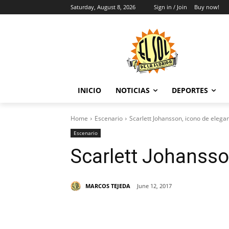
Saturday, August 8, 2026
Sign in / Join
Buy now!
INICIO
NOTICIAS
DEPORTES
Home
Escenario
Scarlett Johansson, icono de elega
Escenario
Scarlett Johansso
MARCOS TEJEDA
June 12, 2017
Share