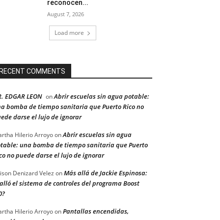
reconocen...
August 7, 2026
Load more
RECENT COMMENTS
R. EDGAR LEON
Abrir escuelas sin agua potable:
on
a bomba de tiempo sanitaria que Puerto Rico no
ede darse el lujo de ignorar
Abrir escuelas sin agua
rtha Hilerio Arroyo
on
table: una bomba de tiempo sanitaria que Puerto
co no puede darse el lujo de ignorar
Más allá de Jackie Espinosa:
ison Denizard Velez
on
alló el sistema de controles del programa Boost
0?
Pantallas encendidas,
rtha Hilerio Arroyo
on