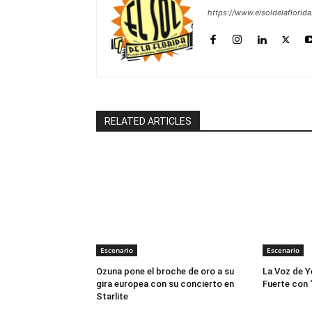
https://www.elsoldelaflorid
RELATED ARTICLES
Escenario
Escenario
Ozuna pone el broche de oro a su
La Voz de Y
gira europea con su concierto en
Fuerte con 
Starlite