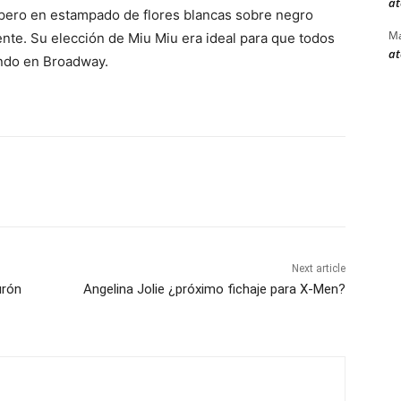
at
r pero en estampado de flores blancas sobre negro
Ma
te. Su elección de Miu Miu era ideal para que todos
at
lando en Broadway.
Next article
urón
Angelina Jolie ¿próximo fichaje para X-Men?