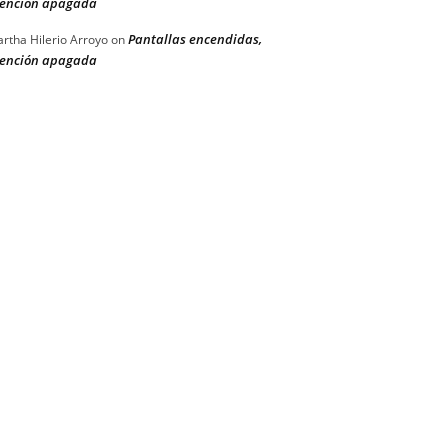
ención apagada
Pantallas encendidas,
rtha Hilerio Arroyo
on
ención apagada