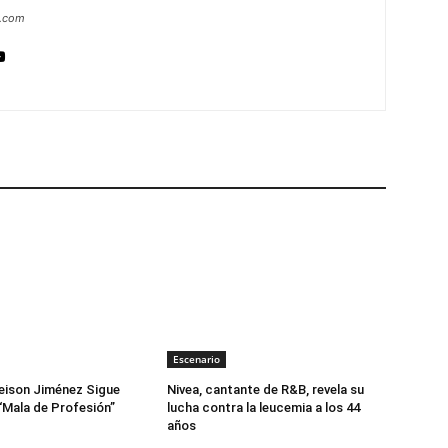
a.com
Escenario
eison Jiménez Sigue
Nivea, cantante de R&B, revela su
“Mala de Profesión”
lucha contra la leucemia a los 44
años