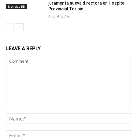
juramenta nueva directora en Hospital
Noticias RD
Provincial Toribio...
August 5, 2026
LEAVE A REPLY
Comment:
Na
Ema