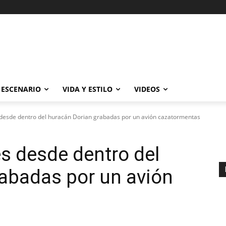
ESCENARIO
VIDA Y ESTILO
VIDEOS
desde dentro del huracán Dorian grabadas por un avión cazatormentas
s desde dentro del
abadas por un avión