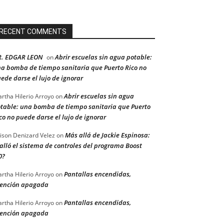
RECENT COMMENTS
R. EDGAR LEON
Abrir escuelas sin agua potable:
on
a bomba de tiempo sanitaria que Puerto Rico no
ede darse el lujo de ignorar
Abrir escuelas sin agua
rtha Hilerio Arroyo
on
table: una bomba de tiempo sanitaria que Puerto
co no puede darse el lujo de ignorar
Más allá de Jackie Espinosa:
ison Denizard Velez
on
alló el sistema de controles del programa Boost
0?
Pantallas encendidas,
rtha Hilerio Arroyo
on
ención apagada
Pantallas encendidas,
rtha Hilerio Arroyo
on
ención apagada