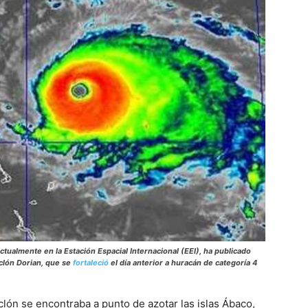
ctualmente en la Estación Espacial Internacional (EEI), ha publicado
iclón Dorian, que se
fortaleció
el día anterior a huracán de categoría 4
iclón se encontraba a punto de azotar las islas Ábaco,