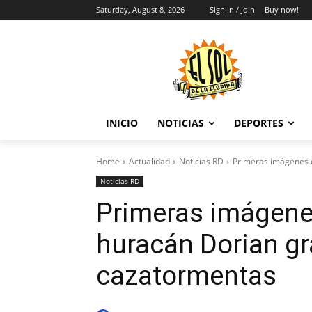
Saturday, August 8, 2026
Sign in / Join
Buy now!
INICIO
NOTICIAS
DEPORTES
Home
Actualidad
Noticias RD
Primeras imágenes 
Noticias RD
Primeras imágene
huracán Dorian gr
cazatormentas