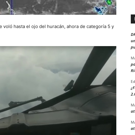
voló hasta el ojo del huracán, ahora de categoría 5 y
D
un
pu
Ma
po
Ri
Ed
¿F
2.
Ma
at
Ma
at