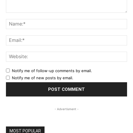
Comment:
Na
Ema
Web
Notify me of follow-up comments by email.
Notify me of new posts by email.
- Advertisment -
MOST POPULAR