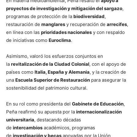
En materia medioambiental, Peña resaltó el
apoyo a
proyectos de investigación y mitigación del sargazo
,
programas de protección de la
biodiversidad
,
restauración de
manglares
y recuperación de
arrecifes
,
en línea con las
prioridades nacionales
y con respaldo
de iniciativas como
Euroclima
.
Asimismo, valoró los esfuerzos conjuntos en
la
revitalización de la Ciudad Colonial
, con el apoyo de
países como
Italia, España y Alemania
, y la creación de
una
Escuela Superior de Restauración
para asegurar la
sostenibilidad del patrimonio cultural.
En su rol como presidenta del
Gabinete de Educación
,
Peña reafirmó su apuesta por la
internacionalización
universitaria
, destacando décadas
de
intercambios
académicos, programas
de
investigación y becas
apoyadas por la Unión