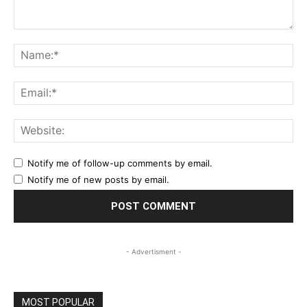
Comment:
Na
Ema
Web
Notify me of follow-up comments by email.
Notify me of new posts by email.
- Advertisment -
MOST POPULAR