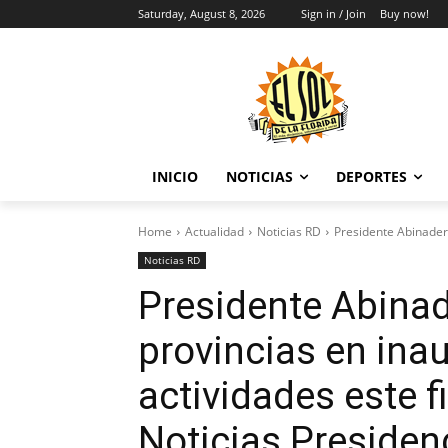
Saturday, August 8, 2026
Sign in / Join
Buy now!
INICIO
NOTICIAS
DEPORTES
Home
Actualidad
Noticias RD
Presidente Abinader 
Noticias RD
Presidente Abinad
provincias en ina
actividades este 
Noticias Presiden