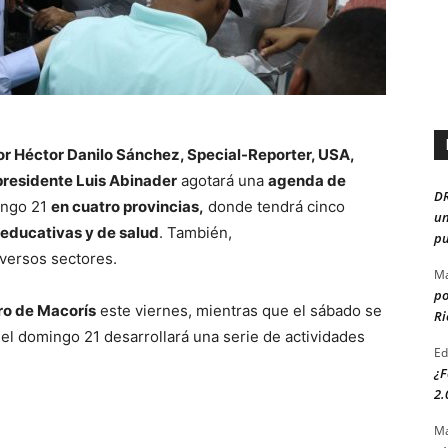
or Héctor Danilo Sánchez, Special-Reporter, USA,
 presidente Luis Abinader
agotará una
agenda de
D
ingo 21
en cuatro provincias,
donde tendrá cinco
un
, educativas y de salud
. También,
pu
iversos sectores.
Ma
po
o de Macorís
este viernes, mientras que el sábado se
Ri
 el domingo 21 desarrollará una serie de actividades
Ed
¿F
2.
Ma