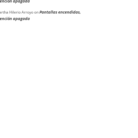
ención apagada
Pantallas encendidas,
rtha Hilerio Arroyo
on
ención apagada