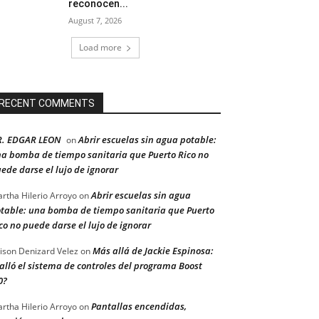
reconocen...
August 7, 2026
Load more
RECENT COMMENTS
R. EDGAR LEON
Abrir escuelas sin agua potable:
on
a bomba de tiempo sanitaria que Puerto Rico no
ede darse el lujo de ignorar
Abrir escuelas sin agua
rtha Hilerio Arroyo
on
table: una bomba de tiempo sanitaria que Puerto
co no puede darse el lujo de ignorar
Más allá de Jackie Espinosa:
ison Denizard Velez
on
alló el sistema de controles del programa Boost
0?
Pantallas encendidas,
rtha Hilerio Arroyo
on