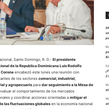
D
un
pu
Ma
po
Ri
acional, Santo Domingo, R. D.-
El presidente
ional de la Republica Dominicana Luis Rodolfo
Ed
¿F
 Corona
encabezó este lunes una reunión con
2.
antes de los sectores
comercial, industrial,
ial y agropecuario
para
dar seguimiento a la Mesa de
Ma
at
 evaluar el comportamiento de los mercados
onales y coordinar acciones orientadas a
mitigar el
Ma
e las fluctuaciones globales
en la economía nacional
at