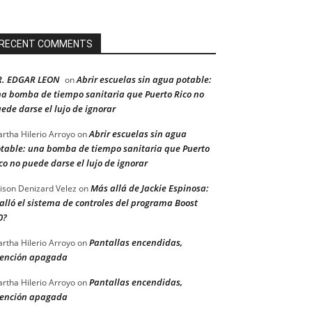
RECENT COMMENTS
R. EDGAR LEON
Abrir escuelas sin agua potable:
on
a bomba de tiempo sanitaria que Puerto Rico no
ede darse el lujo de ignorar
Abrir escuelas sin agua
rtha Hilerio Arroyo
on
table: una bomba de tiempo sanitaria que Puerto
co no puede darse el lujo de ignorar
Más allá de Jackie Espinosa:
ison Denizard Velez
on
alló el sistema de controles del programa Boost
0?
Pantallas encendidas,
rtha Hilerio Arroyo
on
ención apagada
Pantallas encendidas,
rtha Hilerio Arroyo
on
ención apagada