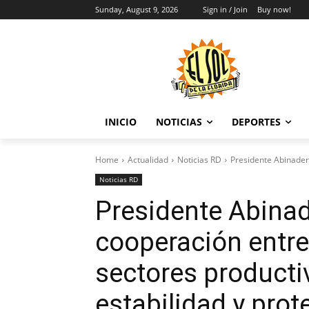
Sunday, August 9, 2026
Sign in / Join
Buy now!
INICIO
NOTICIAS
DEPORTES
Home
Actualidad
Noticias RD
Presidente Abinader 
Noticias RD
Presidente Abinad
cooperación entre
sectores productiv
estabilidad y prot