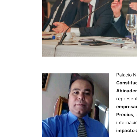
Palacio N
Constituc
Abinader
represent
empresar
Precios
,
internaci
impacto d