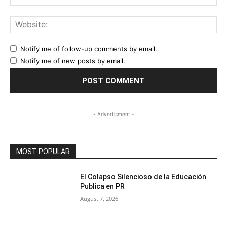
Web
Notify me of follow-up comments by email.
Notify me of new posts by email.
- Advertisment -
MOST POPULAR
El Colapso Silencioso de la Educación
Publica en PR
August 7, 2026