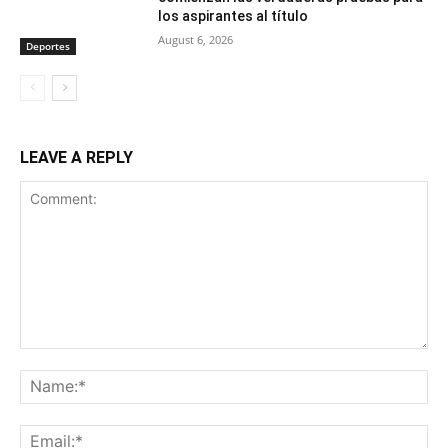
los aspirantes al título
August 6, 2026
Deportes
LEAVE A REPLY
Comment:
Na
Ema