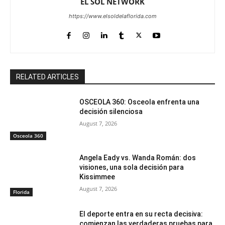
EL SOL NETWORK
https://www.elsoldelaflorida.com
RELATED ARTICLES
OSCEOLA 360: Osceola enfrenta una
decisión silenciosa
August 7, 2026
Osceola 360
Angela Eady vs. Wanda Román: dos
visiones, una sola decisión para
Kissimmee
August 7, 2026
Florida
El deporte entra en su recta decisiva:
comienzan las verdaderas pruebas para