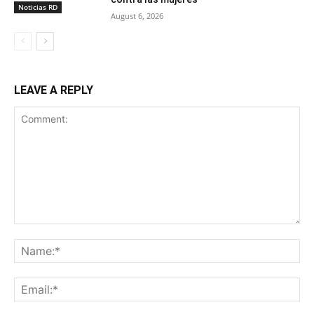
Noticias RD
August 6, 2026
LEAVE A REPLY
Comment:
Na
Ema