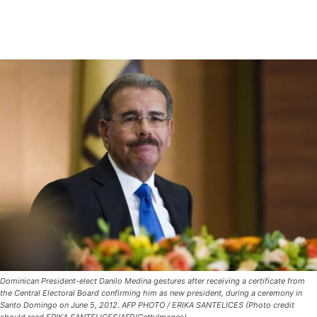
Dominican President-elect Danilo Medina gestures after receiving a certificate from
the Central Electoral Board confirming him as new president, during a ceremony in
Santo Domingo on June 5, 2012. AFP PHOTO / ERIKA SANTELICES (Photo credit
should read ERIKA SANTELICES/AFP/GettyImages)