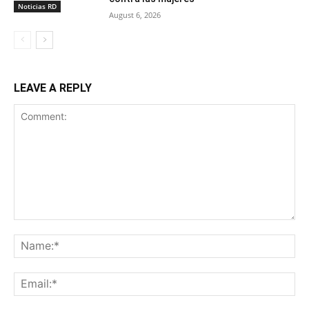
Noticias RD
August 6, 2026
LEAVE A REPLY
Comment:
Na
Ema