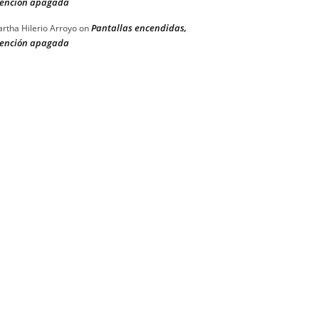
ención apagada
Pantallas encendidas,
rtha Hilerio Arroyo
on
ención apagada