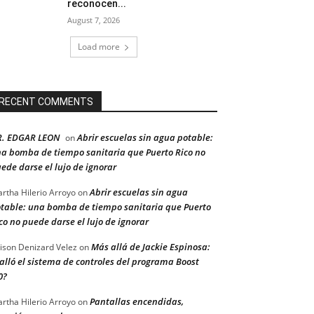
reconocen...
August 7, 2026
Load more
RECENT COMMENTS
R. EDGAR LEON
Abrir escuelas sin agua potable:
on
a bomba de tiempo sanitaria que Puerto Rico no
ede darse el lujo de ignorar
Abrir escuelas sin agua
rtha Hilerio Arroyo
on
table: una bomba de tiempo sanitaria que Puerto
co no puede darse el lujo de ignorar
Más allá de Jackie Espinosa:
ison Denizard Velez
on
alló el sistema de controles del programa Boost
0?
Pantallas encendidas,
rtha Hilerio Arroyo
on