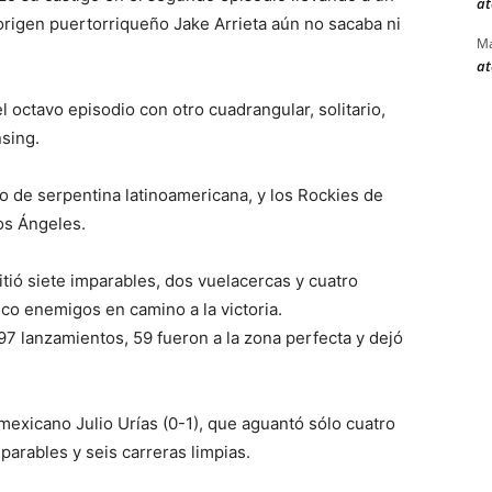
at
origen puertorriqueño Jake Arrieta aún no sacaba ni
Ma
at
el octavo episodio con otro cuadrangular, solitario,
nsing.
o de serpentina latinoamericana, y los Rockies de
os Ángeles.
itió siete imparables, dos vuelacercas y cuatro
nco enemigos en camino a la victoria.
7 lanzamientos, 59 fueron a la zona perfecta y dejó
mexicano Julio Urías (0-1), que aguantó sólo cuatro
mparables y seis carreras limpias.