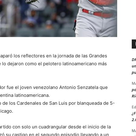
aparó los reflectores en la jornada de las Grandes
D
e lo dejaron como el pelotero latinoamericano más
un
pu
Ma
ador fue el joven venezolano Antonio Senzatela que
po
entina latinoamericana.
Ri
fo de los Cardenales de San Luis por blanqueada de 5-
Ed
icago.
¿F
2.
artido con solo un cuadrangular desde el inicio de la
Ma
ó su castigo en el segundo episodio llevando a un