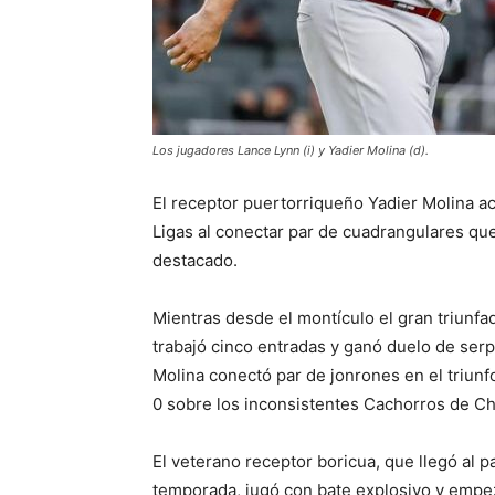
Los jugadores Lance Lynn (i) y Yadier Molina (d).
El receptor puertorriqueño Yadier Molina ac
Ligas al conectar par de cuadrangulares qu
destacado.
Mientras desde el montículo el gran triunf
trabajó cinco entradas y ganó duelo de serp
Molina conectó par de jonrones en el triun
0 sobre los inconsistentes Cachorros de Ch
El veterano receptor boricua, que llegó al p
temporada, jugó con bate explosivo y empez