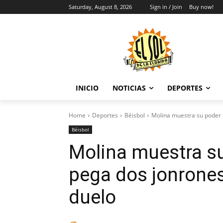
Saturday, August 8, 2026
Sign in / Join
Buy now!
INICIO
NOTICIAS
DEPORTES
Home
Deportes
Béisbol
Molina muestra su poder 
Béisbol
Molina muestra su
pega dos jonrones
duelo