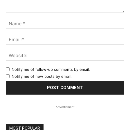
Comment:
Na
Ema
Web
Notify me of follow-up comments by email.
Notify me of new posts by email.
- Advertisment -
MOST POPULAR