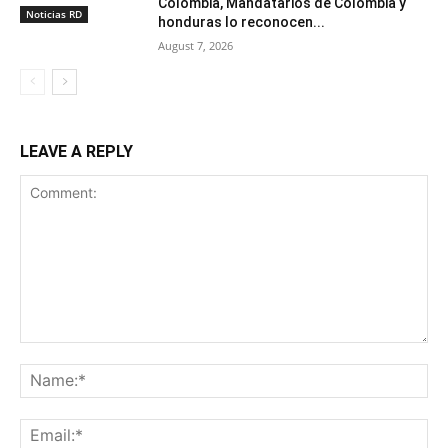
Colombia, Mandatarios de Colombia y
Noticias RD
honduras lo reconocen...
August 7, 2026
LEAVE A REPLY
Comment:
Na
Ema