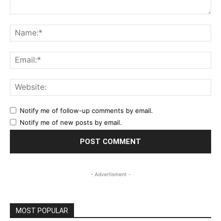
Comment:
Na
Ema
Web
Notify me of follow-up comments by email.
Notify me of new posts by email.
- Advertisment -
MOST POPULAR