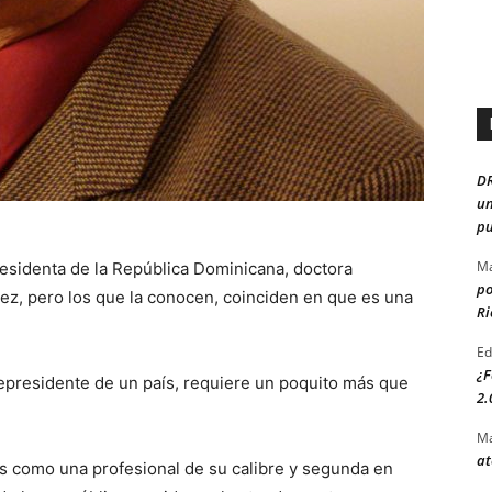
D
un
pu
Ma
esidenta de la República Dominicana, doctora
po
z, pero los que la conocen, coinciden en que es una
Ri
Ed
¿F
epresidente de un país, requiere un poquito más que
2.
Ma
at
 como una profesional de su calibre y segunda en