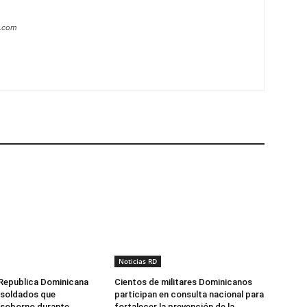
a.com
Noticias RD
 Republica Dominicana
Cientos de militares Dominicanos
 soldados que
participan en consulta nacional para
 soborno durante
fortalecer la prevención de la