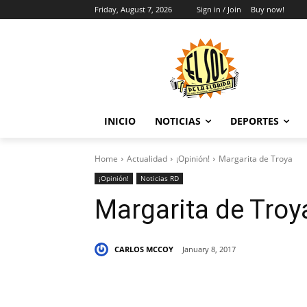
Friday, August 7, 2026
Sign in / Join
Buy now!
INICIO
NOTICIAS
DEPORTES
Home
Actualidad
¡Opinión!
Margarita de Troya
¡Opinión!
Noticias RD
Margarita de Troy
CARLOS MCCOY
January 8, 2017
Share