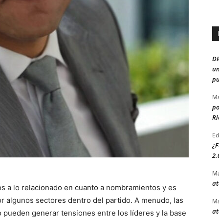
D
un
pu
Ma
po
Ri
Ed
¿F
2.
Ma
at
s a lo relacionado en cuanto a nombramientos y es
 algunos sectores dentro del partido. A menudo, las
Ma
at
pueden generar tensiones entre los líderes y la base