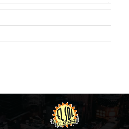
Name:*
Email:*
Website: