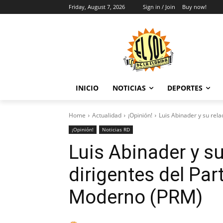
Friday, August 7, 2026
Sign in / Join
Buy now!
INICIO
NOTICIAS
DEPORTES
Home
Actualidad
¡Opinión!
Luis Abinader y su rela
¡Opinión!
Noticias RD
Luis Abinader y su
dirigentes del Par
Moderno (PRM)