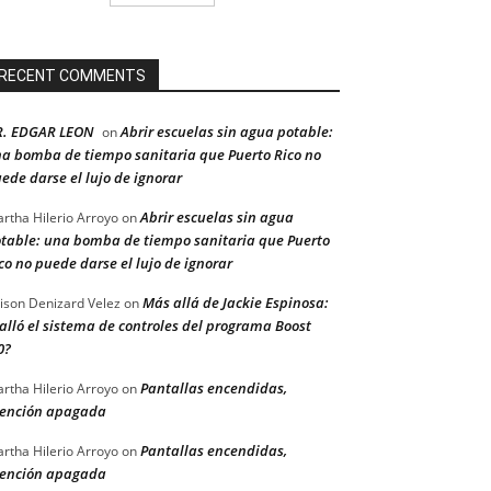
RECENT COMMENTS
R. EDGAR LEON
Abrir escuelas sin agua potable:
on
a bomba de tiempo sanitaria que Puerto Rico no
ede darse el lujo de ignorar
Abrir escuelas sin agua
rtha Hilerio Arroyo
on
table: una bomba de tiempo sanitaria que Puerto
co no puede darse el lujo de ignorar
Más allá de Jackie Espinosa:
ison Denizard Velez
on
alló el sistema de controles del programa Boost
0?
Pantallas encendidas,
rtha Hilerio Arroyo
on
ención apagada
Pantallas encendidas,
rtha Hilerio Arroyo
on
ención apagada