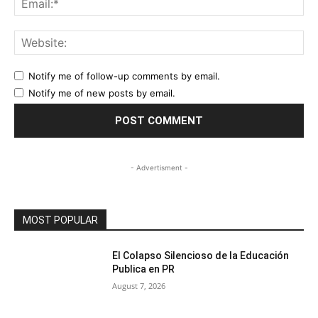
Web
Notify me of follow-up comments by email.
Notify me of new posts by email.
- Advertisment -
MOST POPULAR
El Colapso Silencioso de la Educación
Publica en PR
August 7, 2026