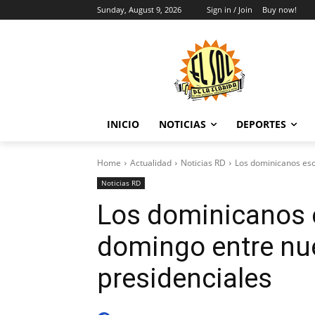
Sunday, August 9, 2026
Sign in / Join
Buy now!
INICIO
NOTICIAS
DEPORTES
Home
Actualidad
Noticias RD
Los dominicanos es
Noticias RD
Los dominicanos
domingo entre nu
presidenciales