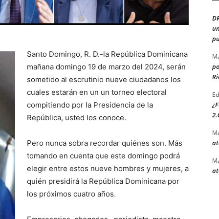
D
un
pu
Santo Domingo, R. D.-la República Dominicana
Ma
mañana domingo 19 de marzo del 2024, serán
po
Ri
sometido al escrutinio nueve ciudadanos los
cuales estarán en un un torneo electoral
Ed
compitiendo por la Presidencia de la
¿F
2.
República, usted los conoce.
Ma
Pero nunca sobra recordar quiénes son. Más
at
tomando en cuenta que este domingo podrá
Ma
elegir entre estos nueve hombres y mujeres, a
at
quién presidirá la República Dominicana por
los próximos cuatro años.