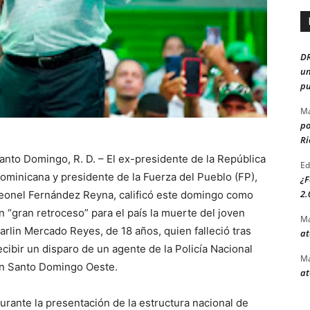
D
un
pu
Ma
po
Ri
anto Domingo, R. D. – El ex-presidente de la República
Ed
ominicana y presidente de la Fuerza del Pueblo (FP),
¿F
2.
eonel Fernández Reyna, calificó este domingo como
n “gran retroceso” para el país la muerte del joven
Ma
arlin Mercado Reyes, de 18 años, quien falleció tras
at
ecibir un disparo de un agente de la Policía Nacional
Ma
n Santo Domingo Oeste.
at
urante la presentación de la estructura nacional de