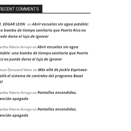
RECENT COMMENTS
R. EDGAR LEON
Abrir escuelas sin agua potable:
on
a bomba de tiempo sanitaria que Puerto Rico no
ede darse el lujo de ignorar
Abrir escuelas sin agua
rtha Hilerio Arroyo
on
table: una bomba de tiempo sanitaria que Puerto
co no puede darse el lujo de ignorar
Más allá de Jackie Espinosa:
ison Denizard Velez
on
alló el sistema de controles del programa Boost
0?
Pantallas encendidas,
rtha Hilerio Arroyo
on
ención apagada
Pantallas encendidas,
rtha Hilerio Arroyo
on
ención apagada