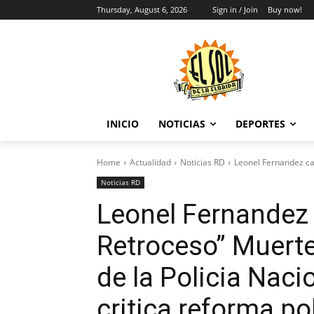
Thursday, August 6, 2026
Sign in / Join
Buy now!
INICIO
NOTICIAS
DEPORTES
Home
Actualidad
Noticias RD
Leonel Fernandez ca
Noticias RD
Leonel Fernandez 
Retroceso” Muert
de la Policia Nac
critica reforma pol