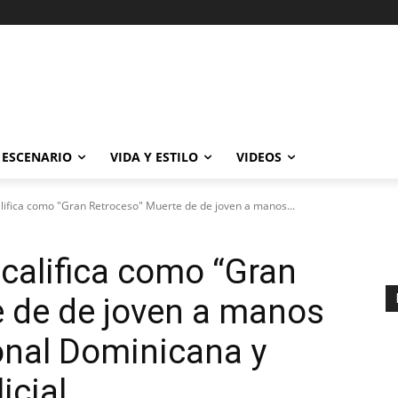
ESCENARIO
VIDA Y ESTILO
VIDEOS
lifica como "Gran Retroceso" Muerte de de joven a manos...
califica como “Gran
e de de joven a manos
ional Dominicana y
icial