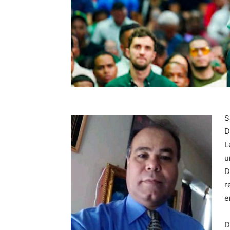
S
D
L
u
D
r
e
D