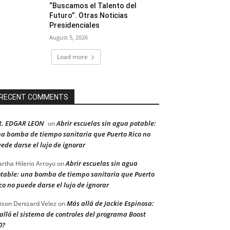
“Buscamos el Talento del
Futuro”. Otras Noticias
Presidenciales
August 5, 2026
Load more
RECENT COMMENTS
R. EDGAR LEON
Abrir escuelas sin agua potable:
on
a bomba de tiempo sanitaria que Puerto Rico no
ede darse el lujo de ignorar
Abrir escuelas sin agua
rtha Hilerio Arroyo
on
table: una bomba de tiempo sanitaria que Puerto
co no puede darse el lujo de ignorar
Más allá de Jackie Espinosa:
ison Denizard Velez
on
alló el sistema de controles del programa Boost
0?