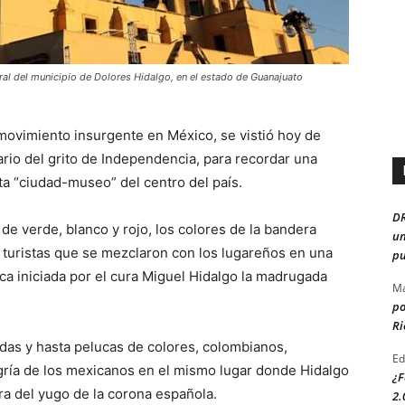
dral del municipio de Dolores Hidalgo, en el estado de Guanajuato
 movimiento insurgente en México, se vistió hoy de
ario del grito de Independencia, para recordar una
ta “ciudad-museo” del centro del país.
D
ó de verde, blanco y rojo, los colores de la bandera
un
e turistas que se mezclaron con los lugareños en una
pu
ica iniciada por el cura Miguel Hidalgo la madrugada
Ma
po
Ri
adas y hasta pelucas de colores, colombianos,
Ed
egría de los mexicanos en el mismo lugar donde Hidalgo
¿F
tra del yugo de la corona española.
2.