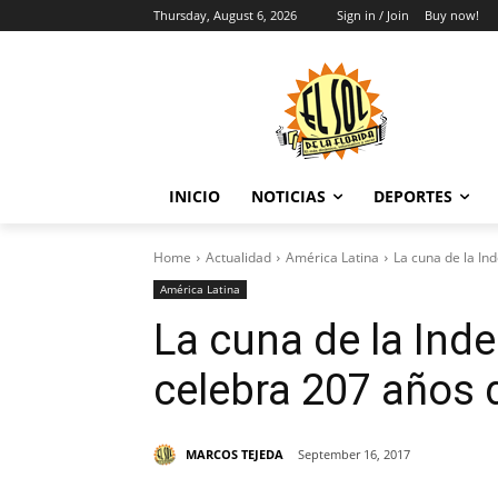
Thursday, August 6, 2026
Sign in / Join
Buy now!
INICIO
NOTICIAS
DEPORTES
Home
Actualidad
América Latina
La cuna de la In
América Latina
La cuna de la In
celebra 207 años 
MARCOS TEJEDA
September 16, 2017