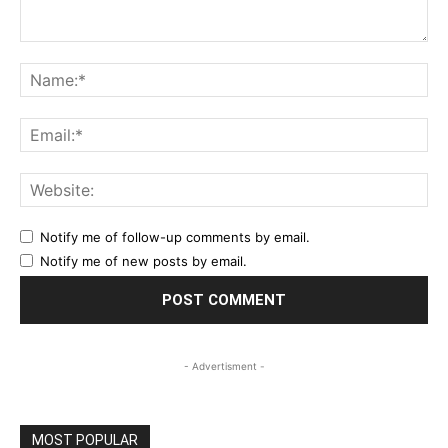
Comment:
Na
Ema
Web
Notify me of follow-up comments by email.
Notify me of new posts by email.
- Advertisment -
MOST POPULAR